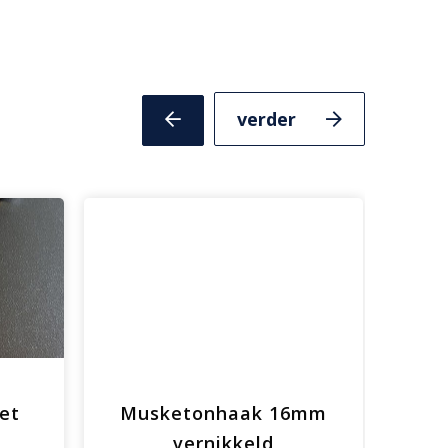
Volgende
Vorige
slide
slide
et
Musketonhaak 16mm
Ver
vernikkeld