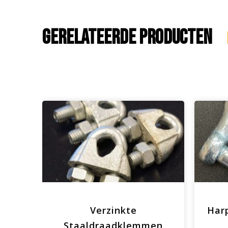
Gerelateerde producten
ht,
Verzinkte
Harp
Staaldraadklemmen