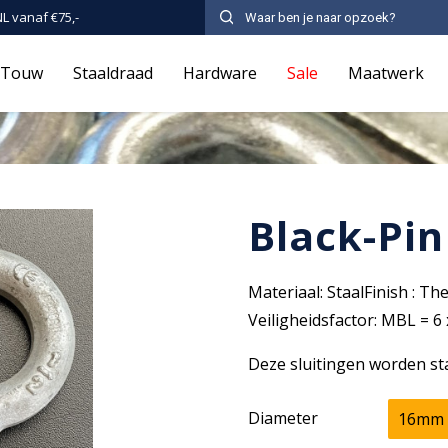
NL vanaf €75,-
Touw
Staaldraad
Hardware
Sale
Maatwerk
Black-Pin
Materiaal: StaalFinish : 
Veiligheidsfactor: MBL = 6
Deze sluitingen worden sta
Diameter
16mm