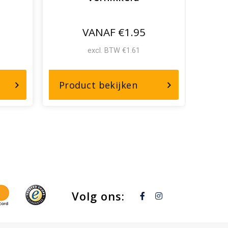
VANAF €1.95
excl. BTW €1.61
r,
over,
Product bekijken
Pro
hommelhaak
Musketonhaak
t
16mm
ststof
vernikkeld
s
Volg ons: