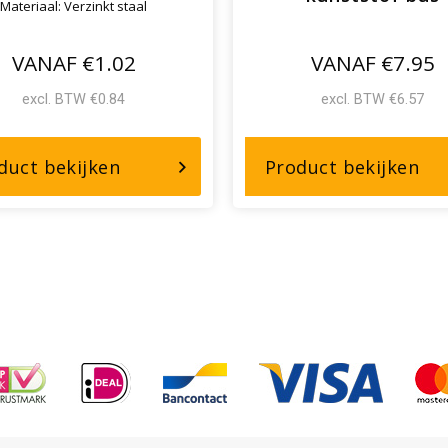
Materiaal: Verzinkt staal
VANAF €1.02
VANAF €7.95
excl. BTW €0.84
excl. BTW €6.57
over,
ove
duct bekijken
Product bekijken
Harpsluitingen
Sc
n
verzinkt
me
kun
bu