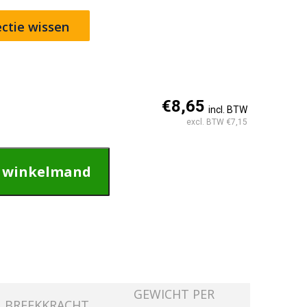
ectie wissen
€8,65
incl. BTW
excl. BTW €7,15
n winkelmand
GEWICHT PER
BREEKKRACHT