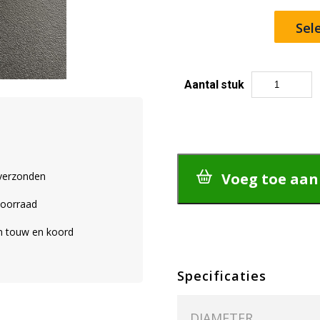
Sel
Aantal
stuk
Black-
Pin
|
H-
sluitingen
aantal
Voeg toe aa
 verzonden
voorraad
an touw en koord
Specificaties
DIAMETER