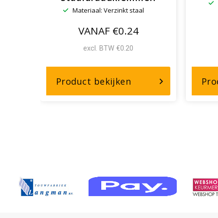
Materiaal: Verzinkt staal
VANAF €0.24
excl. BTW €0.20
r,
over,
Product bekijken
Pro
pacht
Verzinkte
Staaldraadklemme
lacht,
zinkt