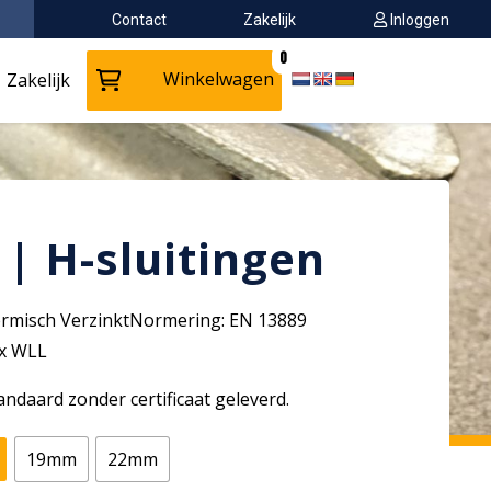
Contact
Zakelijk
Inloggen
0
Winkelwagen
Zakelijk
 | H-sluitingen
Thermisch VerzinktNormering: EN 13889
 x WLL
ndaard zonder certificaat geleverd.
19mm
22mm