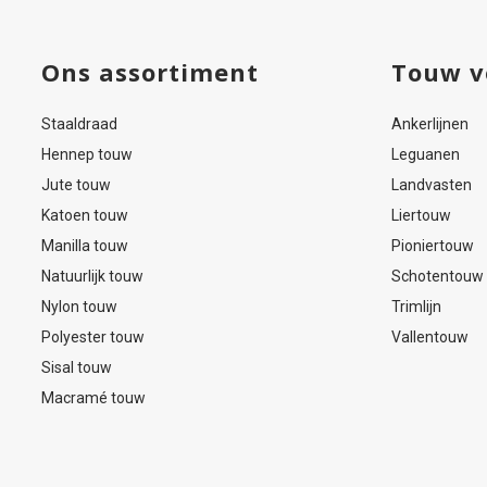
Ons assortiment
Touw v
Staaldraad
Ankerlijnen
Hennep touw
Leguanen
Jute touw
Landvasten
Katoen touw
Liertouw
Manilla touw
Pioniertouw
Natuurlijk touw
Schotentouw
Nylon touw
Trimlijn
Polyester touw
Vallentouw
Sisal touw
Macramé touw