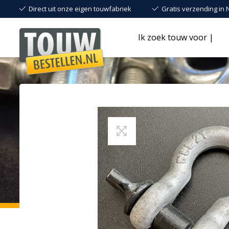
Direct uit onze eigen touwfabriek
Gratis verzending in 
Ik zoek touw voor |