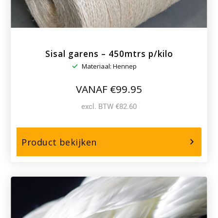
Sisal garens – 450mtrs p/kilo
Materiaal: Hennep
VANAF €99.95
excl. BTW €82.60
over,
Product bekijken
Sisal
garens
–
450mtrs