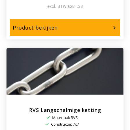
excl. BTW €281.38
over,
Product bekijken
RVS
Kortschalmige
ketting
RVS Langschalmige ketting
Materiaal: RVS
Constructie: 7x7