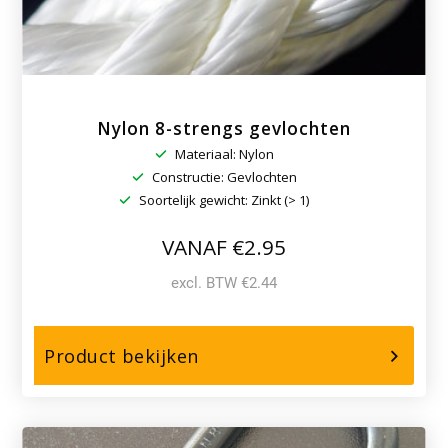
p/kilo
Nylon 8-strengs gevlochten
Materiaal: Nylon
Constructie: Gevlochten
Soortelijk gewicht: Zinkt (> 1)
VANAF €2.95
excl. BTW €2.44
over,
Product bekijken
Nylon
8-