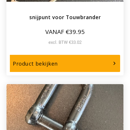
snijpunt voor Touwbrander
VANAF €39.95
excl. BTW €33.02
over,
Product bekijken
snijpunt
voor
Touwbrander