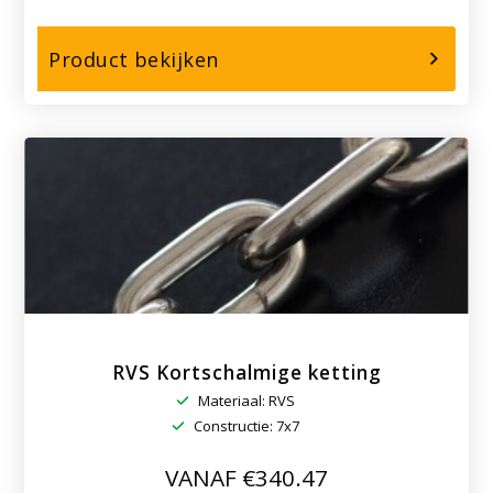
over,
Product bekijken
Verzinkte
Langschalmige
ketting
RVS Kortschalmige ketting
Materiaal: RVS
Constructie: 7x7
VANAF €340.47