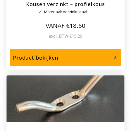
Kousen verzinkt – profielkous
Materiaal: Verzinkt staal
VANAF €18.50
excl. BTW €15.29
over,
Product bekijken
Kousen
verzinkt
–
profielkous