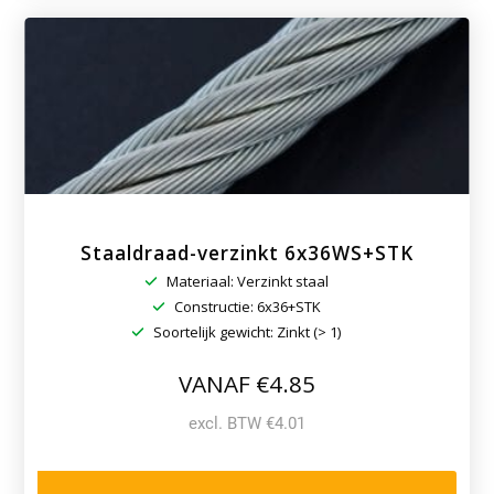
Ronde
ringen
Staaldraad-verzinkt 6x36WS+STK
Materiaal: Verzinkt staal
Constructie: 6x36+STK
Soortelijk gewicht: Zinkt (> 1)
VANAF €4.85
excl. BTW €4.01