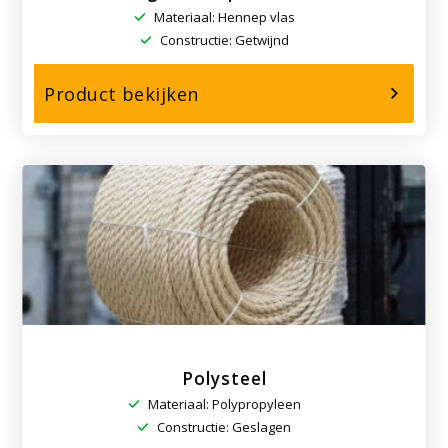
Materiaal: Hennep vlas
Constructie: Getwijnd
over,
Product bekijken
Marlin
geteerd
|
Tarred
Marlin
Polysteel
Materiaal: Polypropyleen
Constructie: Geslagen