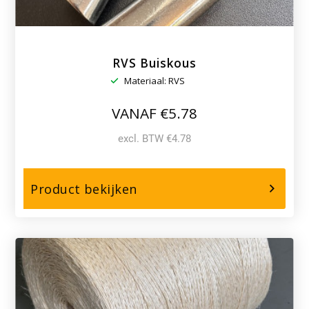
RVS Buiskous
Materiaal: RVS
VANAF €5.78
excl. BTW €4.78
over,
Product bekijken
RVS
Buiskous