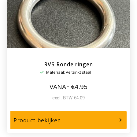
line
RVS Ronde ringen
Materiaal: Verzinkt staal
VANAF €4.95
excl. BTW €4.09
over,
Product bekijken
RVS