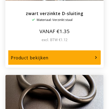
zwart verzinkte D-sluiting
Materiaal: Verzinkt staal
VANAF €1.35
excl. BTW €1.12
over,
Product bekijken
zwart
verzinkte
D-
sluiting