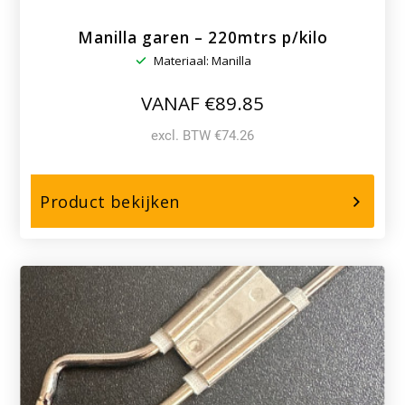
Manilla garen – 220mtrs p/kilo
Materiaal: Manilla
VANAF €89.85
excl. BTW €74.26
over,
Product bekijken
Manilla
garen
–
220mtrs
p/kilo