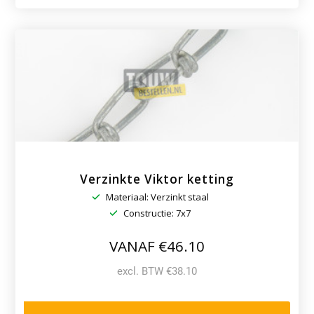
Q1
UHMWPE
op
maat
Verzinkte Viktor ketting
Materiaal: Verzinkt staal
Constructie: 7x7
VANAF €46.10
excl. BTW €38.10