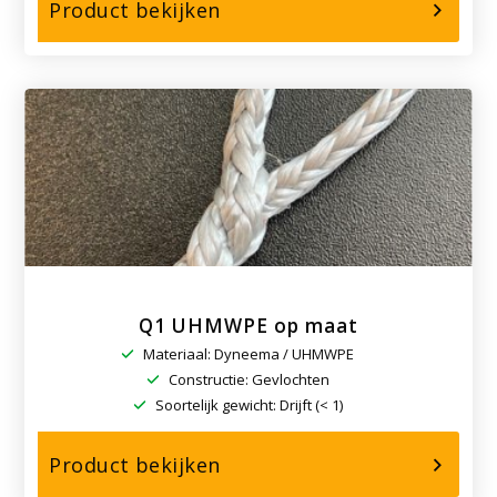
over,
Product bekijken
Staaldraad-
verzinkt
6x36WS+STK
Q1 UHMWPE op maat
Materiaal: Dyneema / UHMWPE
Constructie: Gevlochten
Soortelijk gewicht: Drijft (< 1)
over,
Product bekijken