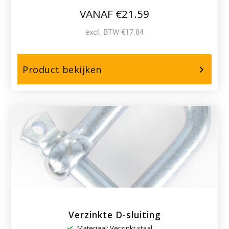
VANAF €21.59
excl. BTW €17.84
over,
Product bekijken
RVS
Langschalmige
ketting
Verzinkte D-sluiting
Materiaal: Verzinkt staal