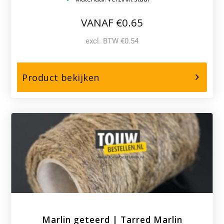
VANAF €0.65
excl. BTW €0.54
over,
Product bekijken
Verzinkte
D-
sluiting
Marlin geteerd | Tarred Marlin