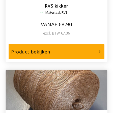
RVS kikker
Materiaal: RVS
VANAF €8.90
excl. BTW €7.36
over,
Product bekijken
RVS
kikker