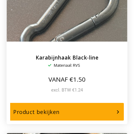
strengs
gevlochten
Karabijnhaak Black-line
Materiaal: RVS
VANAF €1.50
excl. BTW €1.24
over,
Product bekijken
Karabijnhaak
Black-