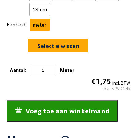
18mm
Eenheid
meter
Selectie wissen
Aantal:
Meter
Hempex®
€1,75
incl. BTW
Schommeltouw
excl. BTW €1,45
aantal
Voeg toe aan winkelmand