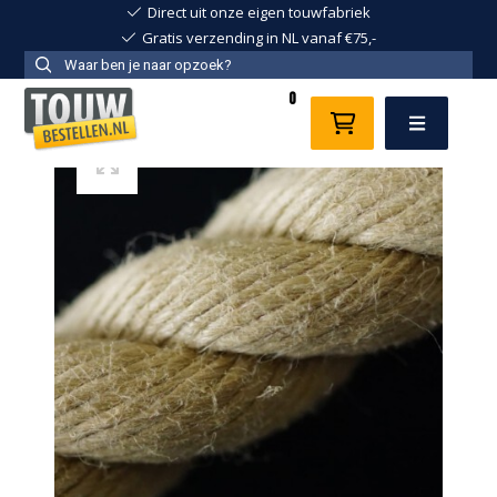
Direct uit onze eigen touwfabriek
Gratis verzending in NL vanaf €75,-
0
Menu
Goedkoop
touw
bestellen
in
de
uitverkoop
Hempex
touw