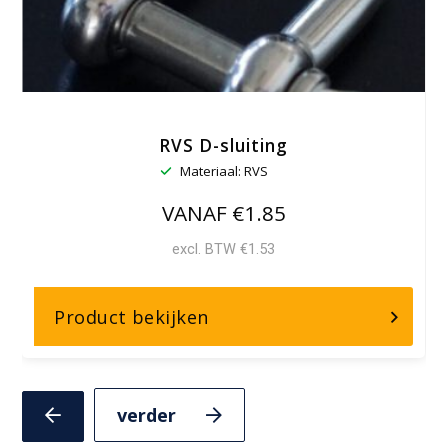
RVS D-sluiting
Materiaal: RVS
VANAF €1.85
excl. BTW €1.53
over,
Product bekijken
RVS
D-
sluiting
Volgende
Vorige
slide
slide