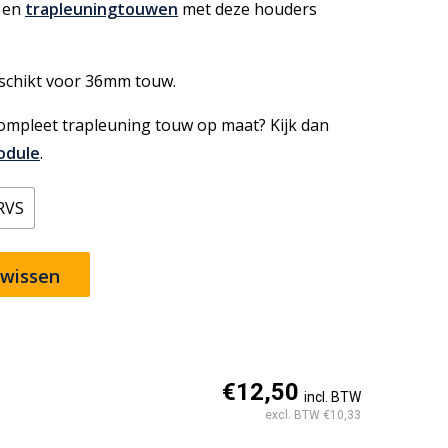
 en
trapleuningtouwen
met deze houders
schikt voor 36mm touw.
ompleet trapleuning touw op maat? Kijk dan
odule
.
RVS
 wissen
€12,50
incl. BTW
excl. BTW €10,33