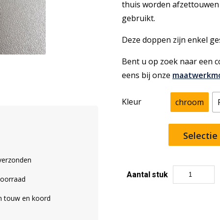
thuis worden afzettouwen
gebruikt.
Deze doppen zijn enkel ge
Bent u op zoek naar een c
eens bij onze
maatwerkm
Kleur
chroom
Selectie
 verzonden
Aantal
stuk
voorraad
Koordhouder
|
an touw en koord
touw
afwerkdop