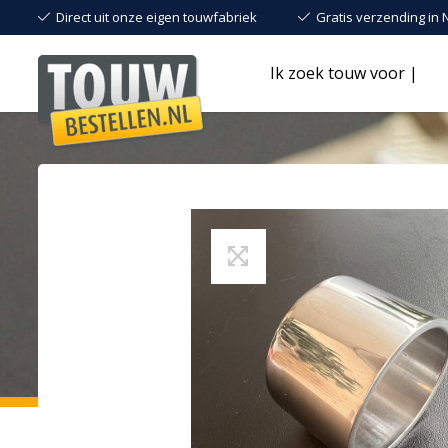
Direct uit onze eigen touwfabriek
Gratis verzending in 
Ik zoek touw voor |