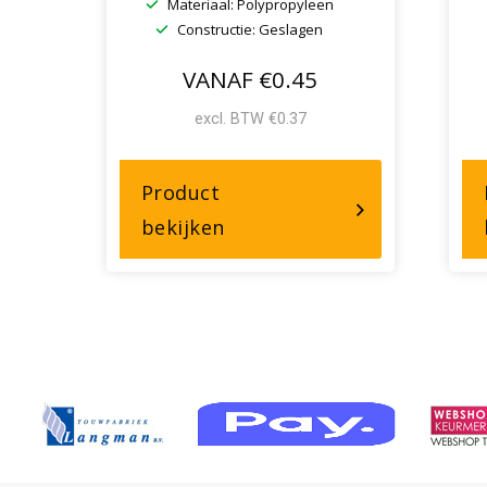
Materiaal: Polypropyleen
Constructie: Geslagen
VANAF €0.45
excl. BTW €0.37
Product
over,
bekijken
Hempex®