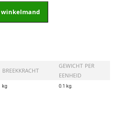
n winkelmand
GEWICHT PER
BREEKKRACHT
EENHEID
kg
0.1 kg.