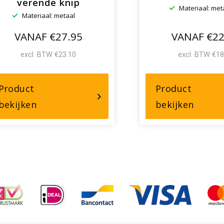
verende knip
Materiaal: met
Materiaal: metaal
VANAF €27.95
VANAF €22
excl. BTW €23.10
excl. BTW €18
Product
Product
over,
over,
bekijken
bekijken
Koordhouders
Leuni
met
verende
knip