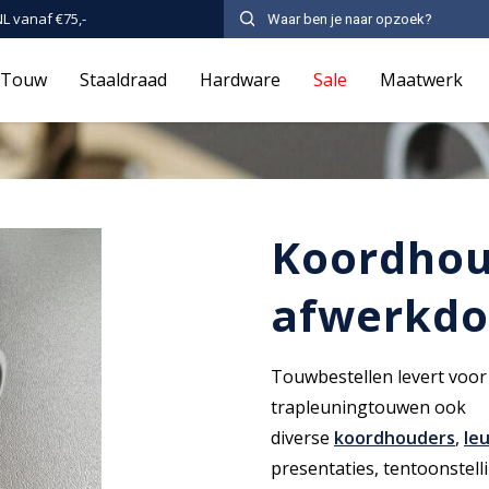
NL vanaf €75,-
Touw
Staaldraad
Hardware
Sale
Maatwerk
Koordhou
afwerkdo
Touwbestellen levert voor
trapleuningtouwen ook
diverse
koordhouders
,
le
presentaties, tentoonstel