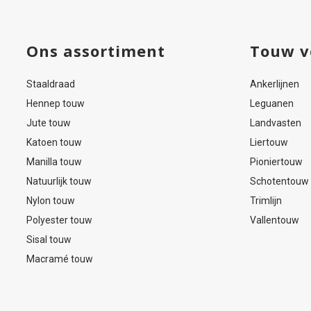
Ons assortiment
Touw v
Staaldraad
Ankerlijnen
Hennep touw
Leguanen
Jute touw
Landvasten
Katoen touw
Liertouw
Manilla touw
Pioniertouw
Natuurlijk touw
Schotentouw
Nylon touw
Trimlijn
Polyester touw
Vallentouw
Sisal touw
Macramé touw