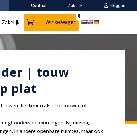
Contact
Zakelijk
Inloggen
0
Winkelwagen
Zakelijk
der | touw
p plat
 touwen die dienen als afzettouwen of
uninghouders
en
muurogen
. Bij musea,
lingen, in andere openbare ruimtes, maar ook