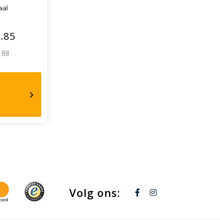
aal
.85
.88
nghouders
Volg ons: