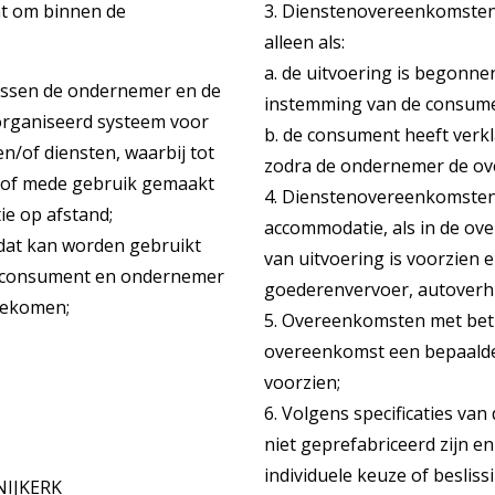
nt om binnen de
3. Dienstenovereenkomsten,
alleen als:
a. de uitvoering is begonne
ussen de ondernemer en de
instemming van de consume
organiseerd systeem voor
b. de consument heeft verkla
n/of diensten, waarbij tot
zodra de ondernemer de ove
d of mede gebruik gemaakt
4. Dienstenovereenkomsten 
e op afstand;
accommodatie, als in de ov
 dat kan worden gebruikt
van uitvoering is voorzien
t consument en ondernemer
goederenvervoer, autoverhu
ngekomen;
5. Overeenkomsten met betre
overeenkomst een bepaalde 
voorzien;
6. Volgens specificaties va
niet geprefabriceerd zijn e
individuele keuze of besliss
NIJKERK