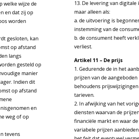
13. De levering van digital
 welke wijze de
maar alleen als:
n en dat zij op
a. de uitvoering is begonne
loos worden
instemming van de consume
b. de consument heeft verkl
rdt gesloten, kan
verliest.
komst op afstand
den langs
Artikel 11 – De prijs
worden gesteld op
1. Gedurende de in het aan
envoudige manier
prijzen van de aangeboden 
er. Indien dit
behoudens prijswijzigingen
komst op afstand
tarieven.
emene
2. In afwijking van het vor
ennisgenomen en
diensten waarvan de prijz
che weg of op
financiële markt en waar d
variabele prijzen aanbied
en tevens
het feit dat eventueel vermel