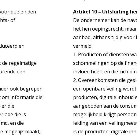
 voor doeleinden
Artikel 10 – Uitsluiting h
hts- of
De ondernemer kan de navol
het herroepingsrecht, maar a
aanbod, althans tijdig voor
oduceerd en
vermeld:
1. Producten of diensten wa
t de regelmatige
schommelingen op de finan
durende een
invloed heeft en die zich 
2. Overeenkomsten die geslo
nder ook begrepen
een openbare veiling word
t om informatie die
producten, digitale inhoud
ier die
aangeboden aan de consumen
iode die is
mogelijkheid krijgt persoonl
emd, en die
leiding van een veilingmeest
e mogelijk maakt;
is de producten, digitale in