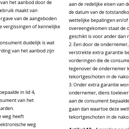
 van het aanbod door de
aan de redelijke eisen van 
ebruik maakt van
de datum van de totstandk
eergave van de aangeboden
wettelijke bepalingen en/of
e vergissingen of kennelijke
overeengekomen staat de on
geschikt is voor ander dan 
onsument duidelijk is wat
2. Een door de ondernemer, 
arding van het aanbod zijn
verstrekte extra garantie b
vorderingen die de consum
tegenover de ondernemer k
tekortgeschoten in de nako
3. Onder extra garantie wor
paalde in lid 4,
ondernemer, diens toelever
nsument van het
aan de consument bepaalde 
aarden.
gaan dan waartoe deze wetteli
e weg heeft
tekortgeschoten in de nako
lektronische weg