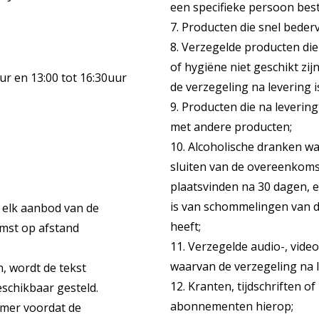
een specifieke persoon best
7. Producten die snel bede
8. Verzegelde producten d
of hygiëne niet geschikt z
r en 13:00 tot 16:30uur
de verzegeling na levering 
9. Producten die na leverin
met andere producten;
10. Alcoholische dranken wa
sluiten van de overeenkoms
plaatsvinden na 30 dagen, 
is van schommelingen van 
 elk aanbod van de
heeft;
mst op afstand
11. Verzegelde audio-, vi
waarvan de verzegeling na l
, wordt de tekst
12. Kranten, tijdschriften 
chikbaar gesteld.
abonnementen hierop;
nemer voordat de