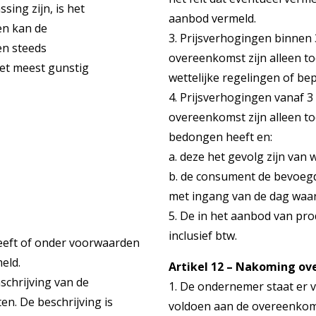
ing zijn, is het
aanbod vermeld.
en kan de
3. Prijsverhogingen binnen
en steeds
overeenkomst zijn alleen to
et meest gunstig
wettelijke regelingen of be
4. Prijsverhogingen vanaf 
overeenkomst zijn alleen t
bedongen heeft en:
a. deze het gevolg zijn van 
b. de consument de bevoeg
met ingang van de dag waar
5. De in het aanbod van pro
inclusief btw.
eeft of onder voorwaarden
eld.
Artikel 12 – Nakoming ov
chrijving van de
1. De ondernemer staat er v
n. De beschrijving is
voldoen aan de overeenkomst