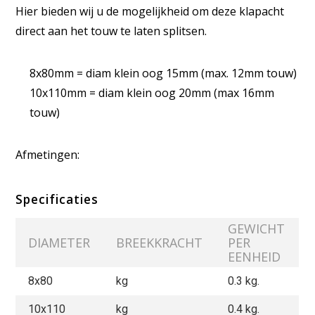
Hier bieden wij u de mogelijkheid om deze klapacht
direct aan het touw te laten splitsen.
8x80mm = diam klein oog 15mm (max. 12mm touw)
10x110mm = diam klein oog 20mm (max 16mm
touw)
Afmetingen:
Specificaties
GEWICHT
DIAMETER
BREEKKRACHT
PER
EENHEID
8x80
kg
0.3 kg.
10x110
kg
0.4 kg.