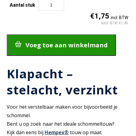
Aantal
stuk
Klapacht
€1,75
incl. BTW
-
excl. BTW €1,45
stelacht,
verzinkt
aantal
Voeg toe aan winkelmand
Klapacht –
stelacht, verzinkt
Voor het verstelbaar maken voor bijvoorbeeld je
schommel.
Bent u op zoek naar het ideale schommeltouw?
Kijk dan eens bij
Hempex®
touw op maat.