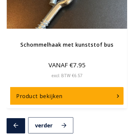
Schommelhaak met kunststof bus
VANAF €7.95
excl. BTW €6.57
over,
Product bekijken
Schommelhaak
met
kunststof
Volgende
Vorige
slide
slide