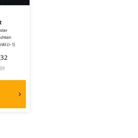
t
ster
ochten
nkt (> 1)
.32
.09
ort