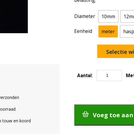
belasting.
Diameter
10mm
12m
Eenheid
meter
hasp
Selectie w
Aantal:
Me
Spunline
aantal
 verzonden
voorraad
Voeg toe aa
an touw en koord