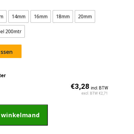
m
14mm
16mm
18mm
20mm
el 200mtr
issen
ter
€3,28
incl. BTW
excl. BTW €2,71
n winkelmand