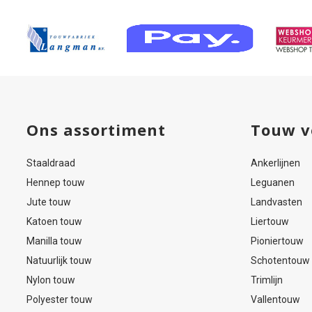
Ons assortiment
Touw v
Staaldraad
Ankerlijnen
Hennep touw
Leguanen
Jute touw
Landvasten
Katoen touw
Liertouw
Manilla touw
Pioniertouw
Natuurlijk touw
Schotentouw
Nylon touw
Trimlijn
Polyester touw
Vallentouw