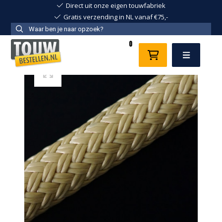
Direct uit onze eigen touwfabriek
Gratis verzending in NL vanaf €75,-
0
Menu
ankerlijnen
landvast
polyester
touw