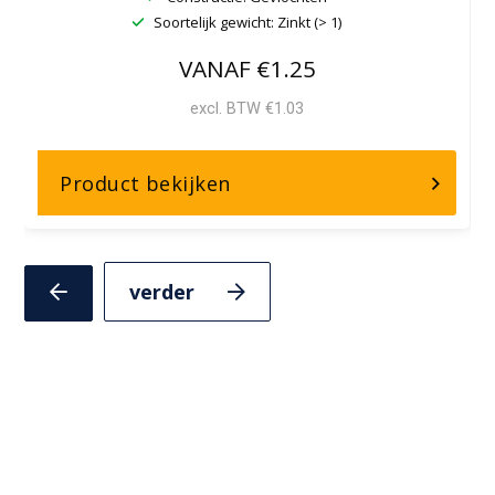
Soortelijk gewicht: Zinkt (> 1)
VANAF €1.25
excl. BTW €1.03
over,
Product bekijken
Hamilton
Volgende
Vorige
slide
slide