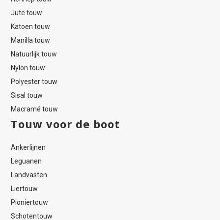
Jute touw
Katoen touw
Manilla touw
Natuurlijk touw
Nylon touw
Polyester touw
Sisal touw
Macramé touw
Touw voor de boot
Ankerlijnen
Leguanen
Landvasten
Liertouw
Pioniertouw
Schotentouw