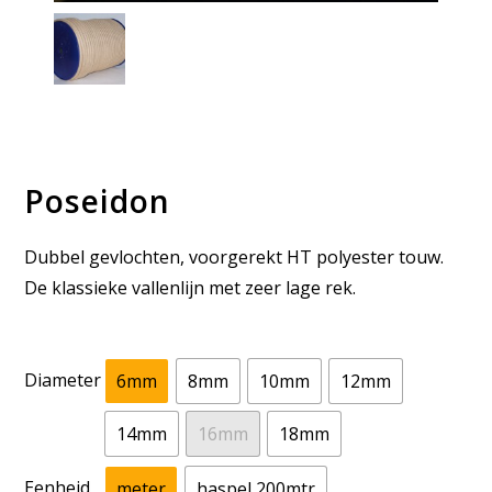
Poseidon
Dubbel gevlochten, voorgerekt HT polyester touw.
De klassieke vallenlijn met zeer lage rek.
Diameter
6mm
8mm
10mm
12mm
14mm
16mm
18mm
Eenheid
meter
haspel 200mtr