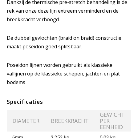
Dankzij de thermische pre-stretch behandeling is de
rek van onze deze lijn extreem verminderd en de
breekkracht verhoogd.
De dubbel gevlochten (braid on braid) constructie
maakt poseidon goed splitsbaar.
Poseidon lijnen worden gebruikt als klassieke
vallijnen op de klassieke schepen, jachten en plat
bodems
Specificaties
GEWICHT
DIAMETER
BREEKKRACHT
PER
EENHEID
6mm
2.253
kg
0.03 kg.