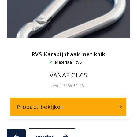
RVS Karabijnhaak met knik
Materiaal: RVS
VANAF €1.65
excl. BTW €1.36
over,
Product bekijken
RVS
Karabijnhaak
met
Volgende
Vorige