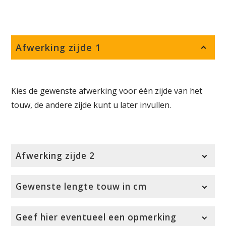
Afwerking zijde 1
Kies de gewenste afwerking voor één zijde van het
touw, de andere zijde kunt u later invullen.
Afwerking zijde 2
Kies de gewenste afwerking voor de andere zijde
Gewenste lengte touw in cm
van het touw.
Deze afwerking is gemeten binnenkant lus, kous
Geef hier eventueel een opmerking