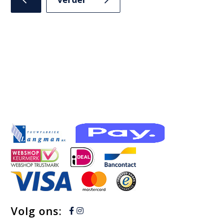
slide
slide
knik
Volg ons: