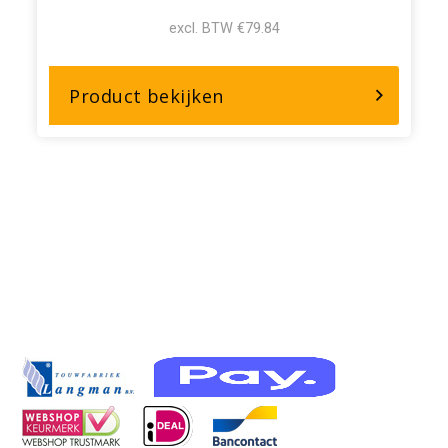
excl. BTW €79.84
over,
Product bekijken
Verzinkte
Langschalmige
ketting