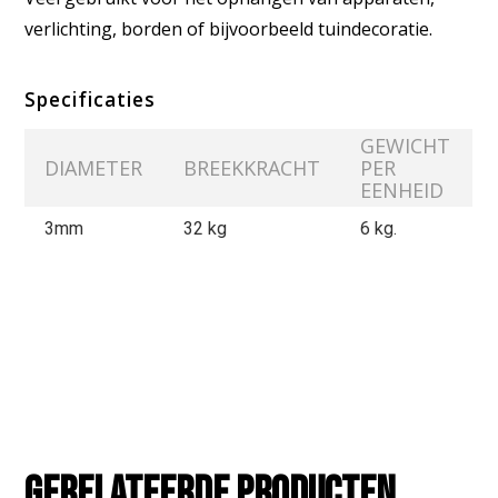
verlichting, borden of bijvoorbeeld tuindecoratie.
Specificaties
GEWICHT
DIAMETER
BREEKKRACHT
PER
EENHEID
3mm
32
kg
6 kg.
Gerelateerde producten