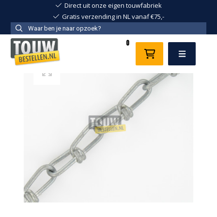
Direct uit onze eigen touwfabriek
Gratis verzending in NL vanaf €75,-
0
Menu