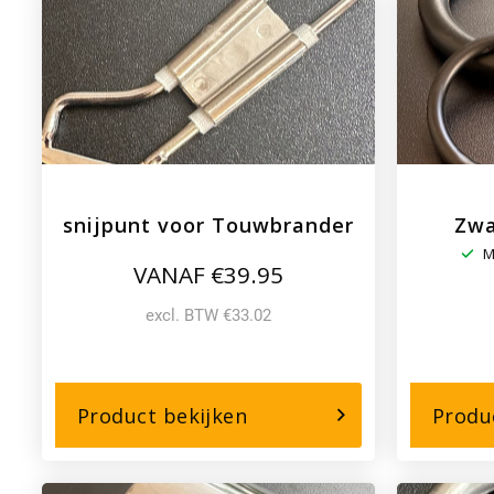
snijpunt voor Touwbrander
Zwa
M
VANAF €39.95
excl. BTW €33.02
over,
Product bekijken
Produ
snijpunt
voor