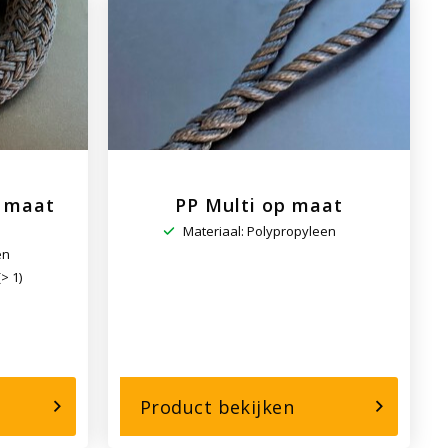
line
0mtrs
ilo
p maat
PP Multi op maat
Materiaal: Polypropyleen
en
(> 1)
r,
over,
Product bekijken
aufort
PP