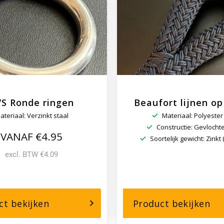
ringen
–
45
p/k
S Ronde ringen
Beaufort lijnen o
ateriaal: Verzinkt staal
Materiaal: Polyester
Constructie: Gevlocht
VANAF €4.95
Soortelijk gewicht: Zinkt 
excl. BTW €4.09
over,
ove
ct bekijken
Product bekijken
RVS
Be