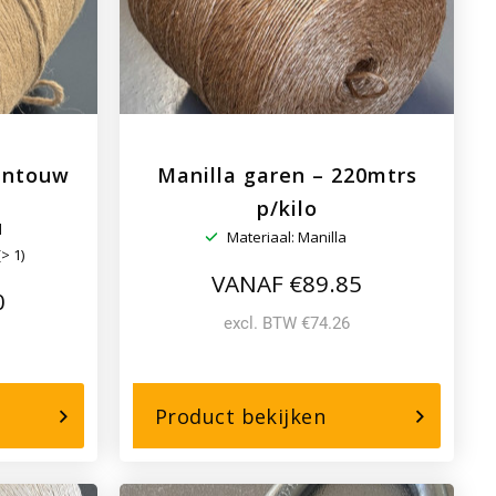
entouw
Manilla garen – 220mtrs
p/kilo
d
Materiaal: Manilla
(> 1)
VANAF €89.85
0
excl. BTW €74.26
r,
over,
Product bekijken
e
Manilla
pak
garen