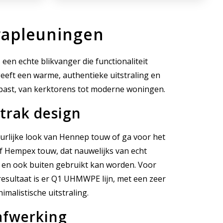
nen
Multi
op
rapleuningen
at
maat
een echte blikvanger die functionaliteit
eeft een warme, authentieke uitstraling en
past, van kerktorens tot moderne woningen.
strak design
urlijke look van Hennep touw of ga voor het
 Hempex touw, dat nauwelijks van echt
 en ook buiten gebruikt kan worden. Voor
resultaat is er Q1 UHMWPE lijn, met een zeer
malistische uitstraling.
afwerking