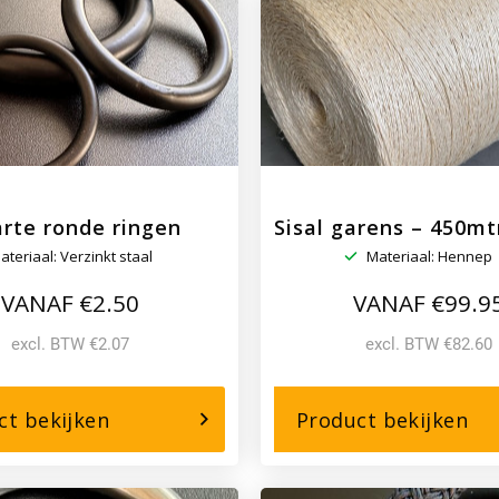
touwbrander
/
to
rte ronde ringen
Sisal garens – 450mtr
ateriaal: Verzinkt staal
Materiaal: Hennep
VANAF €2.50
VANAF €99.9
excl. BTW €2.07
excl. BTW €82.60
over,
ove
ct bekijken
Product bekijken
Zwarte
Sis
ronde
ga