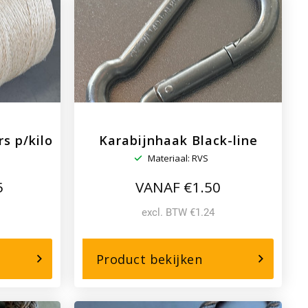
–
matentouw
220mtrs
p/kilo
s p/kilo
Karabijnhaak Black-line
Materiaal: RVS
5
VANAF €1.50
excl. BTW €1.24
r,
over,
Product bekijken
al
Karabijnhaak
rens
Black-