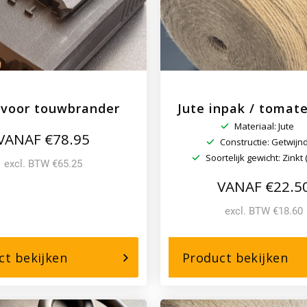
 voor touwbrander
Jute inpak / tomat
Materiaal: Jute
VANAF €78.95
Constructie: Getwijn
Soortelijk gewicht: Zinkt 
excl. BTW €65.25
VANAF €22.5
excl. BTW €18.60
over,
ove
ct bekijken
Product bekijken
accu
Jut
voor
in