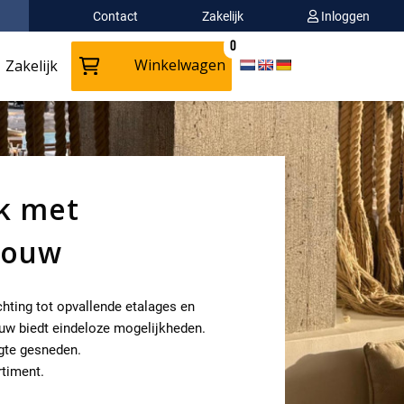
Contact
Zakelijk
Inloggen
0
Winkelwagen
Zakelijk
k met
touw
chting tot opvallende etalages en
uw biedt eindeloze mogelijkheden.
gte gesneden.
rtiment.