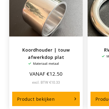
Touwbrander
Koordhouder | touw
RV
M
afwerkdop plat
Materiaal: metaal
VANAF €12.50
excl. BTW €10.33
over,
Product bekijken
Produ
Koordhouder