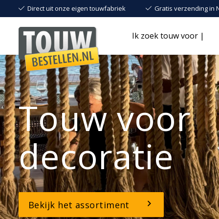
Direct uit onze eigen touwfabriek
Gratis verzending in 
Ik zoek touw voor |
Touw voor
decoratie
Bekijk het assortiment