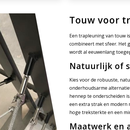
Ronde
lij
ringen
op
Touw voor t
ma
Een trapleuning van touw is 
combineert met sfeer. Het g
wordt al eeuwenlang toege
Natuurlijk of 
Kies voor de robuuste, natu
onderhoudsarme alternatief
hennep te onderscheiden is
een extra strak en modern 
hoge treksterkte en een mini
Maatwerk en 