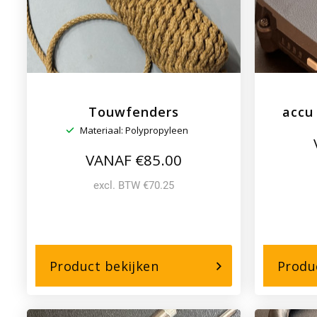
Touwfenders
accu
Materiaal: Polypropyleen
VANAF €85.00
excl. BTW €70.25
over,
Product bekijken
Produ
Touwfenders