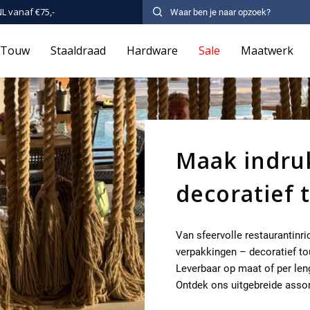
NL vanaf €75,-
Touw
Staaldraad
Hardware
Sale
Maatwerk
Maak indru
decoratief 
Van sfeervolle restaurantinri
verpakkingen – decoratief to
Leverbaar op maat of per len
Ontdek ons uitgebreide asso