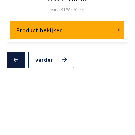
excl. BTW €51.24
over,
Product bekijken
Jute
Touw
Volgende
Vorige
slide
slide