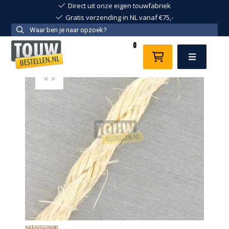
Direct uit onze eigen touwfabriek
Gratis verzending in NL vanaf €75,-
0
Menu