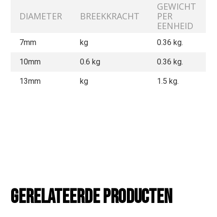
GEWICHT
DIAMETER
BREEKKRACHT
PER
EENHEID
7mm
kg
0.36 kg.
10mm
0.6
kg
0.36 kg.
13mm
kg
1.5 kg.
Gerelateerde producten