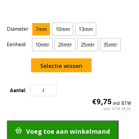
Diameter
7mm
10mm
13mm
Eenheid
10mtr
20mtr
25mtr
35mtr
Selectie wissen
Aantal:
Sisal
€9,75
incl. BTW
drooglijn
excl. BTW €8,06
|
Kniplijn
|
Sisal
Voeg toe aan winkelmand
Rope
aantal