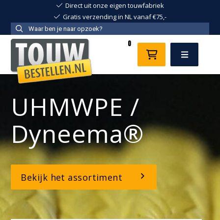
Direct uit onze eigen touwfabriek
Gratis verzending in NL vanaf €75,-
0
Menu
liertouwen
UHMWPE /
Dyneema®
Bekijk het assortiment