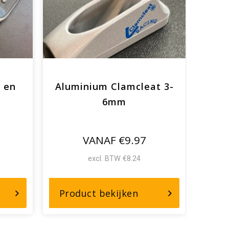
 en
Aluminium Clamcleat 3-
Sal
6mm
VANAF €9.97
excl. BTW €8.24
r,
over,
Product bekijken
Pro
aldraadscharen
Aluminium
Clamcleat