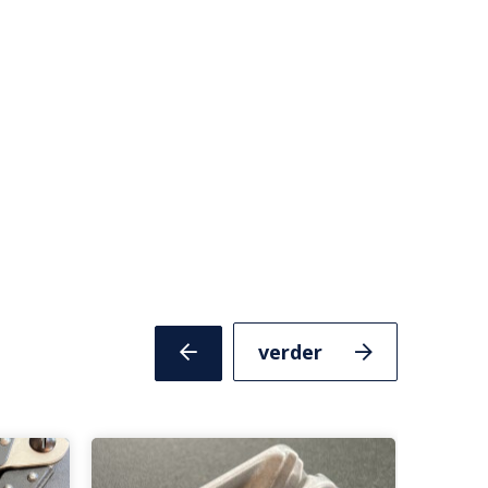
Volgende
Vorige
slide
slide