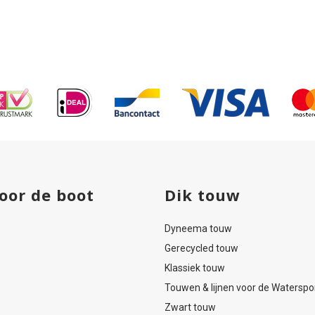
kabelaring
kn
80mm
met
leguaan
oor de boot
Dik touw
Dyneema touw
Gerecycled touw
Klassiek touw
Touwen & lijnen voor de Waterspo
Zwart touw