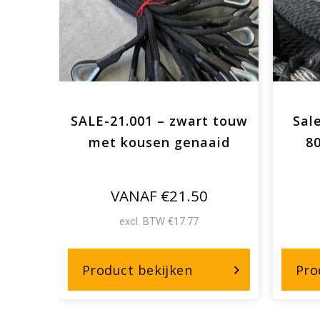
etsel
SALE-21.001 – zwart touw
Sal
20mtr
met kousen genaaid
8
VANAF €21.50
excl. BTW €17.77
r,
over,
Product bekijken
Pro
E22-
SALE-
38
21.001