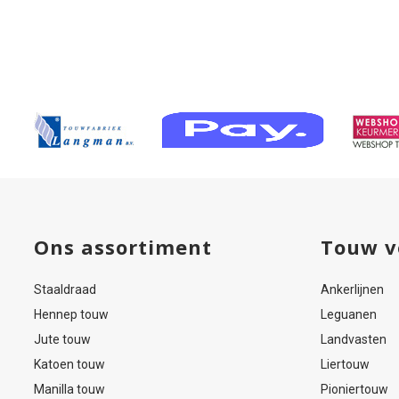
–
zwart
tsel
touw
ord
met
5mm
kousen
gte
genaaid
mtr
Ons assortiment
Touw v
Staaldraad
Ankerlijnen
Hennep touw
Leguanen
Jute touw
Landvasten
Katoen touw
Liertouw
Manilla touw
Pioniertouw