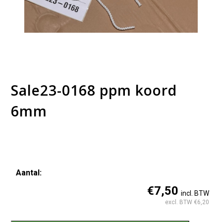
Sale23-0168 ppm koord
6mm
Aantal:
Sale23-
€7,50
incl. BTW
0168
excl. BTW €6,20
ppm
koord