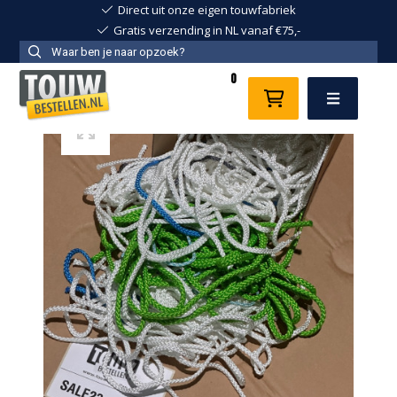
Direct uit onze eigen touwfabriek
Gratis verzending in NL vanaf €75,-
0
Menu