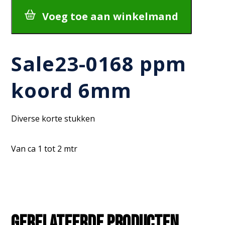
6mm
aantal
Voeg toe aan winkelmand
Sale23-0168 ppm
koord 6mm
Diverse korte stukken
Van ca 1 tot 2 mtr
Gerelateerde producten