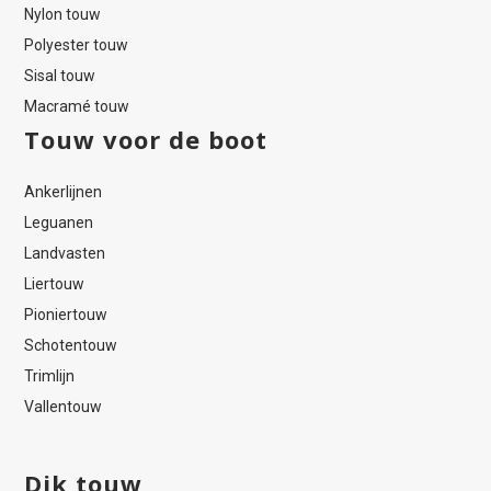
Nylon touw
Polyester touw
Sisal touw
Macramé touw
Touw voor de boot
Ankerlijnen
Leguanen
Landvasten
Liertouw
Pioniertouw
Schotentouw
Trimlijn
Vallentouw
Dik touw