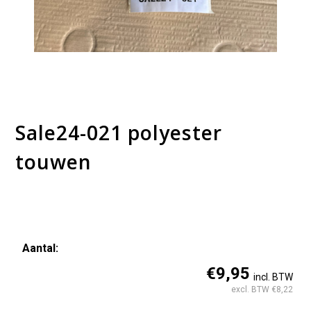
Sale24-021 polyester
touwen
Aantal:
Sale24-
€9,95
incl. BTW
021
excl. BTW €8,22
polyester
touwen