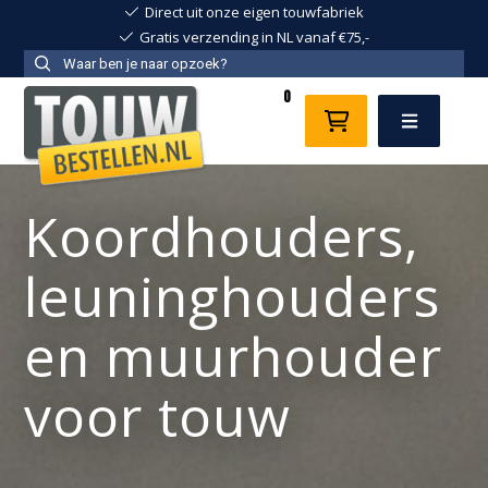
Direct uit onze eigen touwfabriek
Gratis verzending in NL vanaf €75,-
0
Menu
Koordhouders,
leuninghouders
en
Koordhouders,
muurhouder
voor
touw
leuninghouders
en muurhouder
voor touw