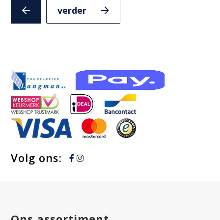
Volgende
Vorige
slide
slide
Volg ons:
Ons assortiment