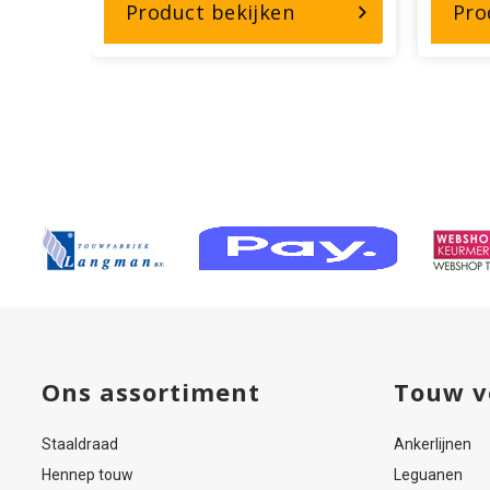
r,
over,
Product bekijken
Pro
e22-
Staaldraadscharen
27
en
elaring
kniptangen
mm
Ons assortiment
Touw v
Staaldraad
Ankerlijnen
Hennep touw
Leguanen