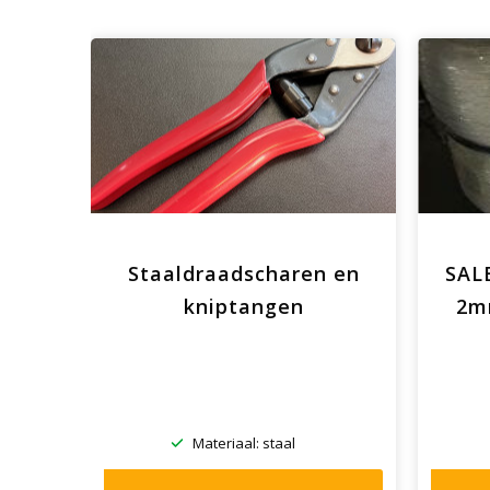
ring
Staaldraadscharen en
SALE
kniptangen
2m
0
Materiaal: staal