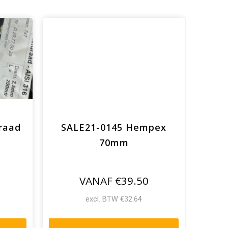
raad
SALE21-0145 Hempex
SALE
70mm
me
VANAF €39.50
excl. BTW €32.64