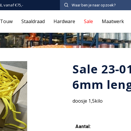
NL vanaf €75,-
Touw
Staaldraad
Hardware
Sale
Maatwerk
Sale 23-
6mm leng
doosje 1,5kilo
Aantal: