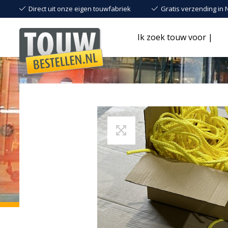
Direct uit onze eigen touwfabriek
Gratis verzending in 
Ik zoek touw voor |