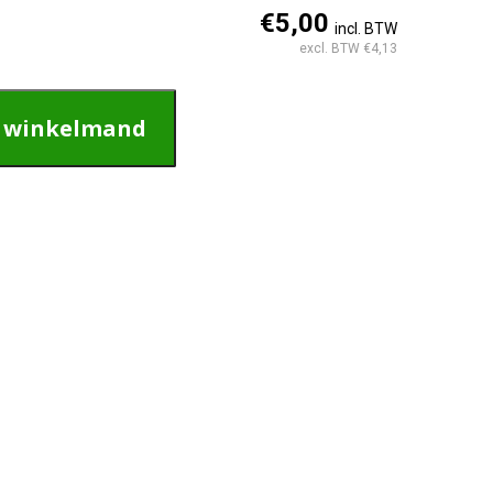
€5,00
incl. BTW
excl. BTW €4,13
n winkelmand