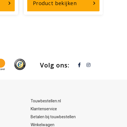
r,
over,
Product bekijken
Pro
LE21-
SALE21-
43
0145
aldraad
Hempex
S
70mm
5mm
Volg ons:
Touwbestellen.nl
Klantenservice
Betalen bij touwbestellen
Winkelwagen