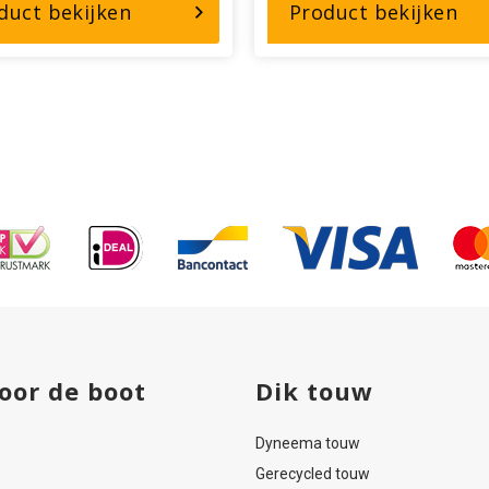
over,
ove
duct bekijken
Product bekijken
SALE-
SA
17.839
01
–
Sta
polyester
RV
2mm
2,
koord
–
2000mtr
haspel
oor de boot
Dik touw
Dyneema touw
Gerecycled touw