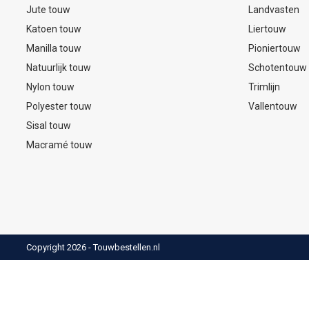
Jute touw
Landvasten
Katoen touw
Liertouw
Manilla touw
Pioniertouw
Natuurlijk touw
Schotentouw
Nylon touw
Trimlijn
Polyester touw
Vallentouw
Sisal touw
Macramé touw
Copyright 2026 - Touwbestellen.nl