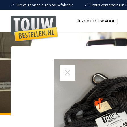
Direct uit onze eigen touwfabriek
Gratis verzending in 
Ik zoek touw voor |
Touwen
in
de
uitverkoop