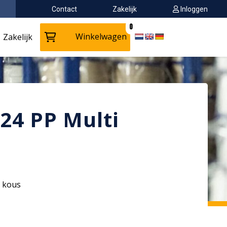
Contact
Zakelijk
Inloggen
0
Winkelwagen
Zakelijk
24 PP Multi
S kous