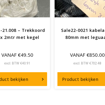
-21.008 – Trekkoord
Sale22-0021 kabela
x 2mtr met kegel
80mm met legua
VANAF €49.50
VANAF €850.00
excl. BTW €40.91
excl. BTW €702.48
over,
ove
duct bekijken
Product bekijken
SALE-
Sal
21.008
00
–
kab