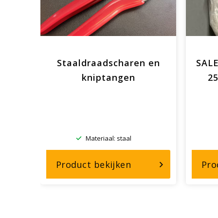
ring
Staaldraadscharen en
SALE
kniptangen
25
Materiaal: staal
r,
over,
Product bekijken
Pro
e22-
Staaldraadscharen
16
en
elaring
kniptangen