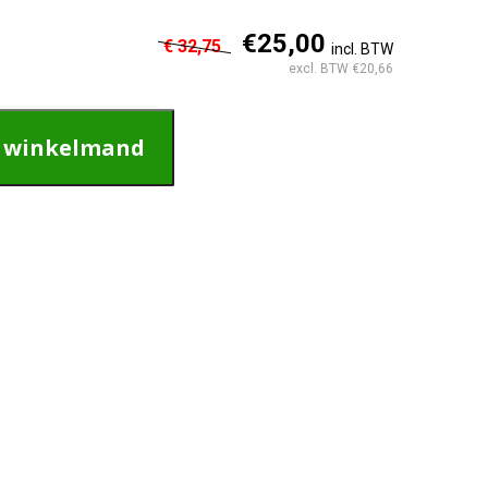
€25,00
€ 32,75
incl. BTW
excl. BTW €20,66
n winkelmand