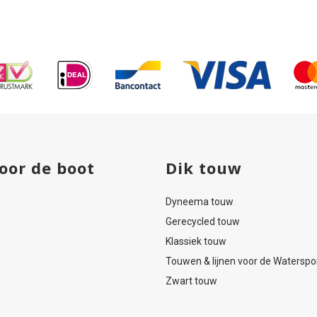
Trekkoord
80
25x
me
2mtr
le
met
kegel
oor de boot
Dik touw
Dyneema touw
Gerecycled touw
Klassiek touw
Touwen & lijnen voor de Waterspo
Zwart touw