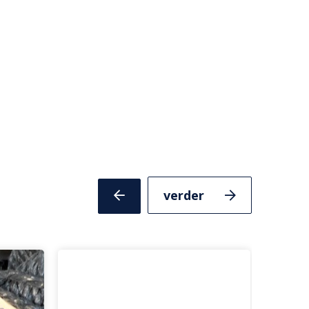
Volgende
Vorige
slide
slide