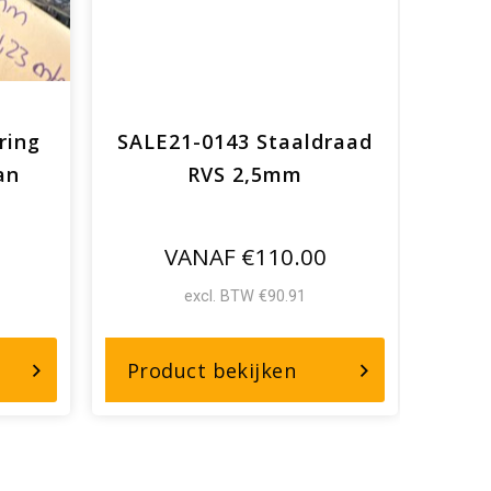
ring
SALE21-0143 Staaldraad
SALE
an
RVS 2,5mm
2m
VANAF €110.00
excl. BTW €90.91
r,
over,
Product bekijken
Pro
e22-
SALE21-
21
0143
elaring
Staaldraad