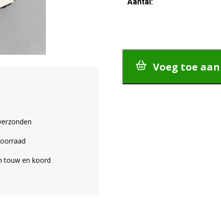
Aantal:
SALE-
26-
024
PP
Multi
aantal
Voeg toe aa
 verzonden
voorraad
an touw en koord