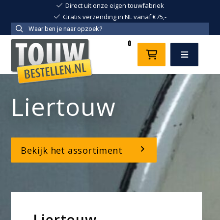
Direct uit onze eigen touwfabriek
Gratis verzending in NL vanaf €75,-
0
Menu
Liertouwen
Liertouw
Bekijk het assortiment
Liertouw