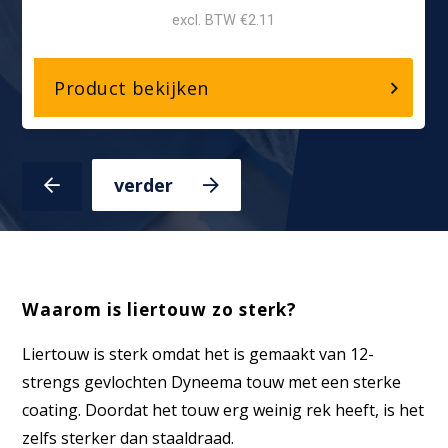
excl. BTW €2.11
over,
Product bekijken
Q1
PLUS
|
Volgende
Vorige
slide
slide
UHMWPE
Waarom is liertouw zo sterk?
Liertouw is sterk omdat het is gemaakt van 12-
strengs gevlochten Dyneema touw met een sterke
coating. Doordat het touw erg weinig rek heeft, is het
zelfs sterker dan staaldraad.